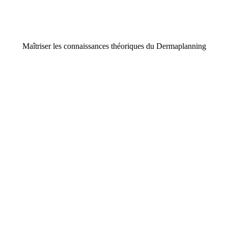
Maîtriser
les connaissances théoriques du Dermaplanning
Appliquer les techniques enseignées dans la pratique professionnelle
quotidienne
Appliquer les procédures d’hygiène et réglementaire
en vigueur
Savoir utiliser les bons outils correctement